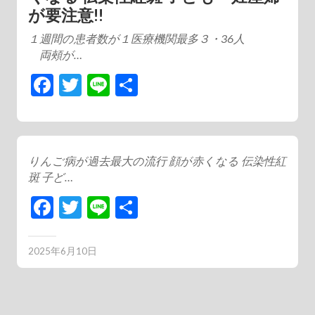
が要注意!!
１週間の患者数が１医療機関最多３・36人
両頰が…
Facebook
Twitter
Line
共
有
りんご病が過去最大の流行 顔が赤くなる 伝染性紅
斑 子ど…
Facebook
Twitter
Line
共
有
2025年6月10日