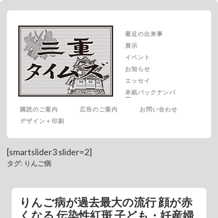
最近の出来事
展示
イベント
お知らせ
エッセイ
本紙バックナンバ
ー
購読のご案内
広告のご案内
お問い合わせ
デザイン＋印刷
[smartslider3 slider=2]
タグ: りんご病
りんご病が過去最大の流行 顔が赤
くなる 伝染性紅斑 子ども・妊産婦