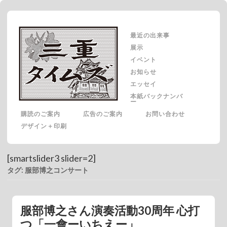
最近の出来事
展示
イベント
お知らせ
エッセイ
本紙バックナンバ
ー
購読のご案内
広告のご案内
お問い合わせ
デザイン＋印刷
[smartslider3 slider=2]
タグ: 服部博之コンサート
服部博之さん演奏活動30周年 心打
つ「一會ーいちえー」