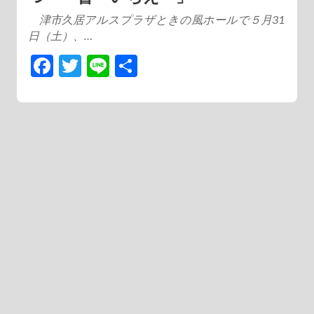
津市久居アルスプラザときの風ホールで５月31
日（土）、…
Facebook
Twitter
Line
共
有