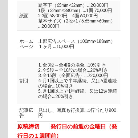
題字下（65mm×32mm）…20,000円
1段（32mm×380mm）…1面 70,000円
紙面
2,3面 58,000円 4面 60,000円
基本サイズ（2段×1 / 6.65mm×60mm）
…20,000円
ホーム
上部広告スペース（100mm×188mm）
ページ
１ヶ月 …10,000円
1. 全3段～全4段の場合…10%引き
2. 全5段～全10段の場合…20%引き
3. 全15段（全面広告）…720,000円
割引
4. 月1回以上で半年継続、又は6週連続
の場合…10%引き
5. 月1回以上で1年継続、又は12週連続
の場合…20%引き
記事広
見出し、写真も行換算…1行当たり800
告
円
原稿締切 発行日の前週の金曜日（発
行日の１週間前）