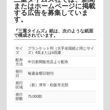
またはホームページに掲載
する広告を募集していま
す。
『三重タイムズ』紙は、次のような紙面
で構成されています。
サイ
ブランケット判（大手全国紙と同じサイ
ズ
ズ）4頁または6頁建
配布
中日新聞販売店より配布
方法
発行
毎週金曜日朝刊
日
発行
（新）津市・松阪市北部
区域
発行
75,000部
部数