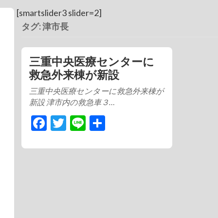
[smartslider3 slider=2]
タグ: 津市長
三重中央医療センターに
救急外来棟が新設
三重中央医療センターに救急外来棟が
新設 津市内の救急車３…
Facebook
Twitter
Line
共
有