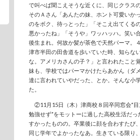
で叫べば聞こえそうな近くに、同じクラス
そのＡさん「あんたの妹、ホント可愛いか
のをボク、待っとった」「そこえ出てくる
悪かったね」「そうや」ワッハッハ。笑い
後生まれ。何故か髪が茶色で天然パーマ。
津市半田の田舎道を歩いていた時、知らな
な。アメリカさんの子？」と言われたこと
妹も、学校ではパーマかけたらあかん（ダ
達に言われていやだった、とか。そんな小
た。
②11月15日（木）津商校８回卒同窓会“
勉強せず”をモットーに過した高校生活だっ
すかったものの。卒業後に顔を合わすたび
同じ学年でよかったなあ。生きている限り