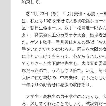
約束して。
③11月23日（祭）「弓月美佳・応援・三
は、私たち10名を乗せて大阪の歌謡ショー
区・朝日生命ホール。歌手・松島進一郎さ
え）」発表会を主のカラオケ大会。出場者
た。ゲスト歌手・弓月美佳さんの熱唱『お
手をいただいたのはむろん、同曲を大阪の
にうたい上げてもらって、心からうれしか
てくださった宮下健治先生も、大会審査委
席だったので、うれしさ２倍で。いえ、そ
大阪に住む親類の、中島夫婦、おふたりも
十年ぶりの顔合せに感激の涙ぽろり。
大学生・高校生の男子学生のふたりも、大
ろ、残してくれたことでしょう。試験前だ