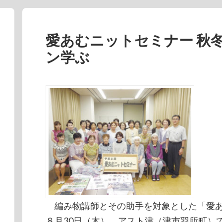
愛あむニットセミナー 秋
ン学ぶ
編み物講師とその助手を対象とした「愛あ
８月30日（木）、アスト津（津市羽所町）