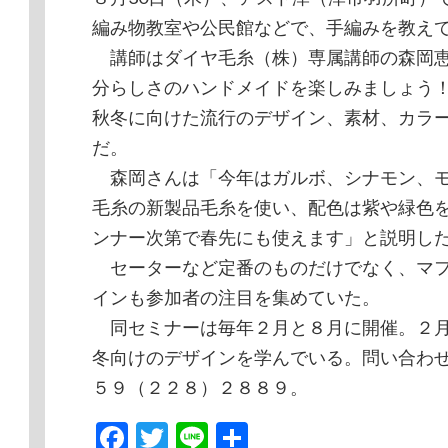
編み物教室や公民館などで、手編みを教えて
講師はダイヤ毛糸（株）専属講師の森岡恵
分らしさのハンドメイドを楽しみましょう
秋冬に向けた流行のデザイン、素材、カラ
だ。
森岡さんは「今年はガルボ、シナモン、モ
毛糸の新製品毛糸を使い、配色は紫や緑色
ンナー次第で春先にも使えます」と説明し
セーターなど定番のものだけでなく、マフ
インも参加者の注目を集めていた。
同セミナーは毎年２月と８月に開催。２月
冬向けのデザインを学んでいる。問い合わ
５９（２２８）２８８９。
Facebook
Twitter
Line
共