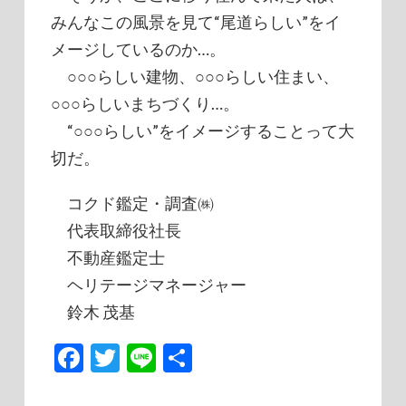
みんなこの風景を見て“尾道らしい”をイ
メージしているのか…。
○○○らしい建物、○○○らしい住まい、
○○○らしいまちづくり…。
“○○○らしい”をイメージすることって大
切だ。
コクド鑑定・調査㈱
代表取締役社長
不動産鑑定士
ヘリテージマネージャー
鈴木 茂基
Facebook
Twitter
Line
共
有